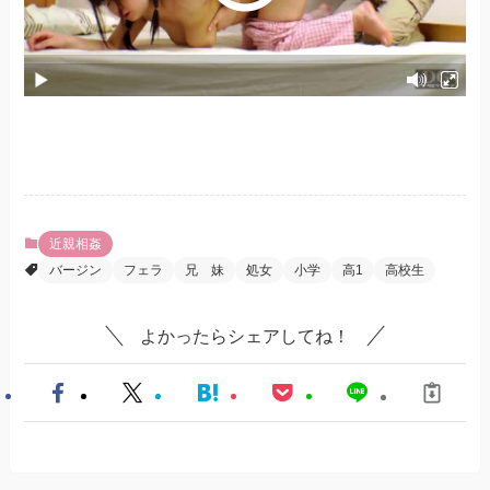
近親相姦
バージン
フェラ
兄 妹
処女
小学
高1
高校生
よかったらシェアしてね！