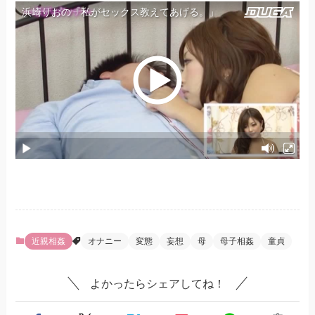
近親相姦
オナニー
変態
妄想
母
母子相姦
童貞
よかったらシェアしてね！