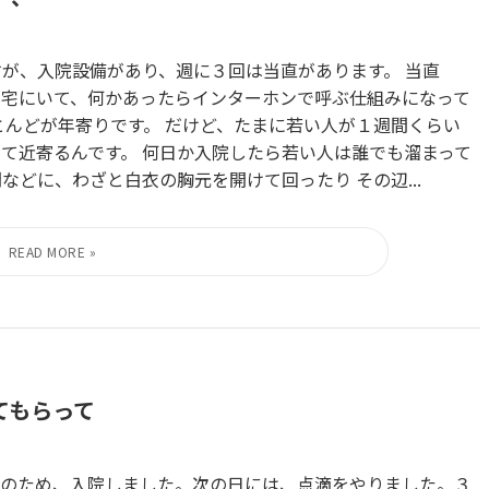
すが、入院設備があり、週に３回は当直があります。 当直
自宅にいて、何かあったらインターホンで呼ぶ仕組みになって
とんどが年寄りです。 だけど、たまに若い人が１週間くらい
って近寄るんです。 何日か入院したら若い人は誰でも溜まって
などに、わざと白衣の胸元を開けて回ったり その辺...
てもらって
のため、入院しました。次の日には、点滴をやりました。３