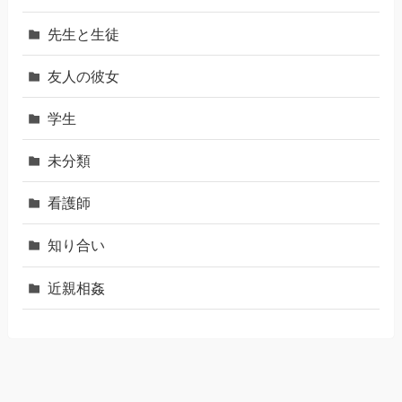
先生と生徒
友人の彼女
学生
未分類
看護師
知り合い
近親相姦