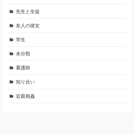
先生と生徒
友人の彼女
学生
未分類
看護師
知り合い
近親相姦